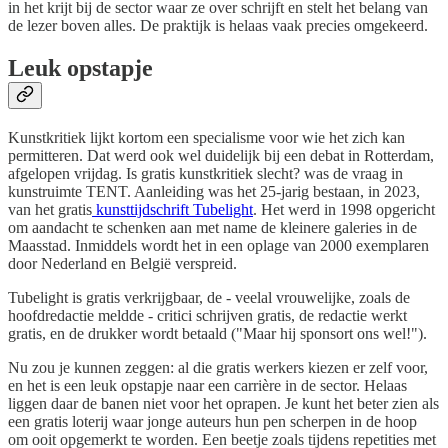
in het krijt bij de sector waar ze over schrijft en stelt het belang van
de lezer boven alles. De praktijk is helaas vaak precies omgekeerd.
Leuk opstapje
Kunstkritiek lijkt kortom een specialisme voor wie het zich kan
permitteren. Dat werd ook wel duidelijk bij een debat in Rotterdam,
afgelopen vrijdag. Is gratis kunstkritiek slecht? was de vraag in
kunstruimte TENT. Aanleiding was het 25-jarig bestaan, in 2023,
van het gratis
kunsttijdschrift Tubelight
. Het werd in 1998 opgericht
om aandacht te schenken aan met name de kleinere galeries in de
Maasstad. Inmiddels wordt het in een oplage van 2000 exemplaren
door Nederland en België verspreid.
Tubelight is gratis verkrijgbaar, de - veelal vrouwelijke, zoals de
hoofdredactie meldde - critici schrijven gratis, de redactie werkt
gratis, en de drukker wordt betaald ("Maar hij sponsort ons wel!").
Nu zou je kunnen zeggen: al die gratis werkers kiezen er zelf voor,
en het is een leuk opstapje naar een carrière in de sector. Helaas
liggen daar de banen niet voor het oprapen. Je kunt het beter zien als
een gratis loterij waar jonge auteurs hun pen scherpen in de hoop
om ooit opgemerkt te worden. Een beetje zoals tijdens repetities met