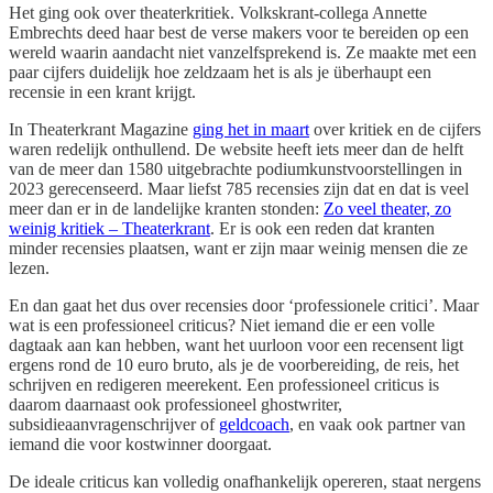
Het ging ook over theaterkritiek. Volkskrant-collega Annette
Embrechts deed haar best de verse makers voor te bereiden op een
wereld waarin aandacht niet vanzelfsprekend is. Ze maakte met een
paar cijfers duidelijk hoe zeldzaam het is als je überhaupt een
recensie in een krant krijgt.
In Theaterkrant Magazine
ging het in maart
over kritiek en de cijfers
waren redelijk onthullend. De website heeft iets meer dan de helft
van de meer dan 1580 uitgebrachte podiumkunstvoorstellingen in
2023 gerecenseerd. Maar liefst 785 recensies zijn dat en dat is veel
meer dan er in de landelijke kranten stonden:
Zo veel theater, zo
weinig kritiek – Theaterkrant
. Er is ook een reden dat kranten
minder recensies plaatsen, want er zijn maar weinig mensen die ze
lezen.
En dan gaat het dus over recensies door ‘professionele critici’. Maar
wat is een professioneel criticus? Niet iemand die er een volle
dagtaak aan kan hebben, want het uurloon voor een recensent ligt
ergens rond de 10 euro bruto, als je de voorbereiding, de reis, het
schrijven en redigeren meerekent. Een professioneel criticus is
daarom daarnaast ook professioneel ghostwriter,
subsidieaanvragenschrijver of
geldcoach
, en vaak ook partner van
iemand die voor kostwinner doorgaat.
De ideale criticus kan volledig onafhankelijk opereren, staat nergens