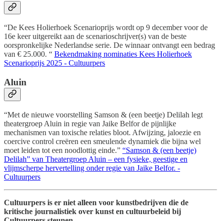
“De Kees Holierhoek Scenarioprijs wordt op 9 december voor de
16e keer uitgereikt aan de scenarioschrijver(s) van de beste
oorspronkelijke Nederlandse serie. De winnaar ontvangt een bedrag
van € 25.000. “
Bekendmaking nominaties Kees Holierhoek
Scenarioprijs 2025 - Cultuurpers
Aluin
“Met de nieuwe voorstelling Samson & (een beetje) Delilah legt
theatergroep Aluin in regie van Jaike Belfor de pijnlijke
mechanismen van toxische relaties bloot. Afwijzing, jaloezie en
coercive control creëren een smeulende dynamiek die bijna wel
moet leiden tot een noodlottig einde.”
“Samson & (een beetje)
Delilah” van Theatergroep Aluin – een fysieke, geestige en
vlijmscherpe hervertelling onder regie van Jaike Belfor. -
Cultuurpers
Cultuurpers is er niet alleen voor kunstbedrijven die de
kritische journalistiek over kunst en cultuurbeleid bij
Cultuurpers steunen.