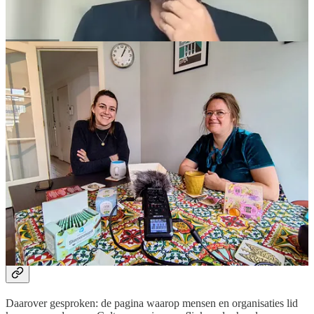
Hoe dat financieel uit kan is nog even de vraag want hoewel die
enorme aantallen downloads goed zijn voor het bereik, leveren ze
nog niet veel donaties of nieuwe leden op. Niet genoegom mensen
een betaalde opdracht te kunnen geven om zo’n werkstuk te maken
in elk geval.
Financier een stage!
Die kwestie wordt helemaal actueel nu ik wat verzoeken heb
uitstaan van studenten van de Utrechtse School voor Journalistiek,
om hun freelance-uren mede bij Cultuurpers te maken.
Mijn vraag aan jou: kunnen we daar samen een project van maken?
Wil jij sponsoren of ken je sponsors? Stuur mij een mail, of doneer
rechtstreeks, dan kunnen we iets beginnen. Zie:
Doneren -
Cultuurpers
en bewonder tegelijkertijd de nieuwe vormgeving.
Verbeterde pagina
Daarover gesproken: de pagina waarop mensen en organisaties lid