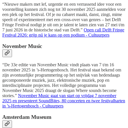
“Nieuwe makers met lef, urgentie en een verrassend idee voor een
voorstelling kunnen zich nog tot 30 november 2025 aanmelden voor
een plek op het festival. Of je nu cabaret maakt, danst, zingt, mime
speelt of experimenteert met een cross-over van genres – het Delft
Fringe Festival nodigt je uit om je talent te laten zien van 27 mei t/m
7 juni 2026 in de historische stad van Delft.”
Open call Delft Fringe
Festival 2026: grijp nú je kans op een podium - Cultuurpers
November Music
“De 33e editie van November Music vindt plaats van 7 t/m 16
november 2025 in ’s-Hertogenbosch. Het festival staat bekend om
zijn avontuurlijke programmering op het snijvlak van hedendaags
gecomponeerde muziek, jazz, elektronische muziek, pop en
interdisciplinaire projecten. Het volledige programma van
November Music 2025 draagt de slogan Where sounds become
stories.”
November Music gaat van start op vrijdag 7 november
2025 en presenteert SoundBites, 80 concerten en twee festivalharten
in ’s-Hertogenbosch - Cultuurpers
Amsterdam Museum