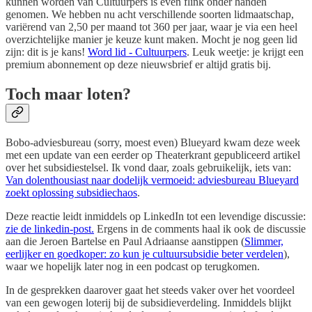
kunnen worden van Cultuurpers is even flink onder handen
genomen. We hebben nu acht verschillende soorten lidmaatschap,
variërend van 2,50 per maand tot 360 per jaar, waar je via een heel
overzichtelijke manier je keuze kunt maken. Mocht je nog geen lid
zijn: dit is je kans!
Word lid - Cultuurpers
. Leuk weetje: je krijgt een
premium abonnement op deze nieuwsbrief er altijd gratis bij.
Toch maar loten?
Bobo-adviesbureau (sorry, moest even) Blueyard kwam deze week
met een update van een eerder op Theaterkrant gepubliceerd artikel
over het subsidiestelsel. Ik vond daar, zoals gebruikelijk, iets van:
Van dolenthousiast naar dodelijk vermoeid: adviesbureau Blueyard
zoekt oplossing subsidiechaos
.
Deze reactie leidt inmiddels op LinkedIn tot een levendige discussie:
zie de linkedin-post.
Ergens in de comments haal ik ook de discussie
aan die Jeroen Bartelse en Paul Adriaanse aanstippen (
Slimmer,
eerlijker en goedkoper: zo kun je cultuursubsidie beter verdelen
),
waar we hopelijk later nog in een podcast op terugkomen.
In de gesprekken daarover gaat het steeds vaker over het voordeel
van een gewogen loterij bij de subsidieverdeling. Inmiddels blijkt