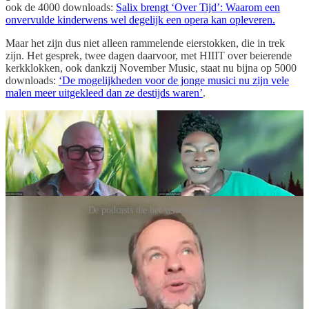
ook de 4000 downloads:
Salix brengt ‘Over Tijd’: Waarom een
onvervulde kinderwens wel degelijk een opera kan opleveren.
Maar het zijn dus niet alleen rammelende eierstokken, die in trek
zijn. Het gesprek, twee dagen daarvoor, met HIIIT over beierende
kerkklokken, ook dankzij November Music, staat nu bijna op 5000
downloads:
‘De mogelijkheden voor de jonge musici nu zijn vele
malen meer uitgekleed dan ze destijds waren’
.
De podcasts die het verschil maken
Het zijn natuurlijk ook goede interviews met dank aan de
geïnterviewden. Ze hebben mij ervan overtuigd onderwerpen te
zoeken die net iets buiten de gewone nieuwsstroom vallen. Tips
welkom!
Leave a comment