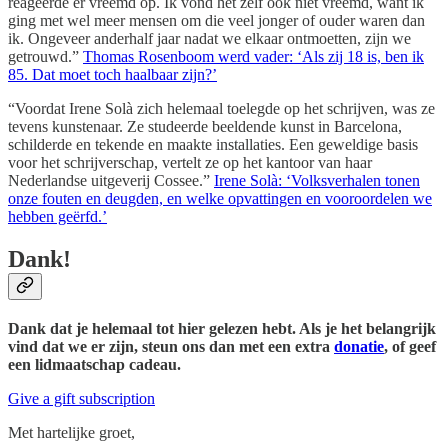
reageerde er vreemd op. Ik vond het zelf ook niet vreemd, want ik
ging met wel meer mensen om die veel jonger of ouder waren dan
ik. Ongeveer anderhalf jaar nadat we elkaar ontmoetten, zijn we
getrouwd.”
Thomas Rosenboom werd vader: ‘Als zij 18 is, ben ik
85. Dat moet toch haalbaar zijn?’
“Voordat Irene Solà zich helemaal toelegde op het schrijven, was ze
tevens kunstenaar. Ze studeerde beeldende kunst in Barcelona,
schilderde en tekende en maakte installaties. Een geweldige basis
voor het schrijverschap, vertelt ze op het kantoor van haar
Nederlandse uitgeverij Cossee.”
Irene Solà: ‘Volksverhalen tonen
onze fouten en deugden, en welke opvattingen en vooroordelen we
hebben geërfd.’
Dank!
Dank dat je helemaal tot hier gelezen hebt. Als je het belangrijk
vind dat we er zijn, steun ons dan met een extra
donatie
, of geef
een lidmaatschap cadeau.
Give a gift subscription
Met hartelijke groet,