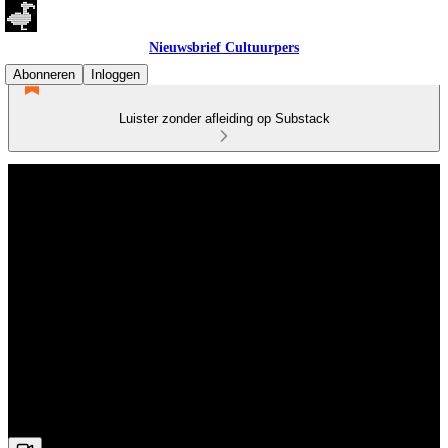
Nieuwsbrief Cultuurpers
Abonneren
Inloggen
Luister zonder afleiding op Substack