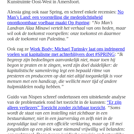
Kunstruimte Oost-West in Amersfoort.
Alessia ging ook naar Spring, en schreef enkele recensies:
No
Man’s Land: een voorstelling die medeplichtigheid
onontkoombaar voelbaar maakt Op #spring
:
“No Man’s
Landvan Alaa Minawi vertelt het verhaal van ons heden, maar
wil ook de toekomst voorspellen: onze toekomst en daarmee
ook de toekomst van Palestina.”
Ook zag ze
Work Body: Michael Turinsky laat ons indringend
voelen wat kapitalisme met achterblijvers doet #SPRING
: “
Ik
begreep zijn bedoelingen aanvankelijk niet, maar toen hij
begon te praten en te zingen, werd zijn doel duidelijker: de
kapitalistische samenleving legt een bepaald ritme van
presteren en produceren op dat niet altijd toegankelijk is voor
mensen met een handicap, die wellicht meer tijd of andere
hulpmiddelen nodig hebben.”
Guido van Nispen schreef ondertussen een uitstekende analyse
van de problematiek rond het toezicht in de kunsten:
“Er zijn
alleen verliezers” Toezicht zonder zichtbaar toezicht
.
“Soms
wordt de staat van een instelling niet zichtbaar in een
bestuurskamer, niet in een jaarverslag en zelfs niet in de
zorgvuldige taal van een officiële verklaring, maar op 18 mei
jongstleden op een plek waar niemand vrijwillig wil belanden: