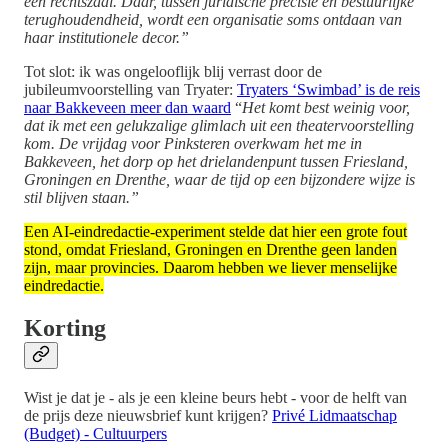
een rechtszaal. Daar, tussen juridische precisie en bestuurlijke
terughoudendheid, wordt een organisatie soms ontdaan van
haar institutionele decor.”
Tot slot: ik was ongelooflijk blij verrast door de
jubileumvoorstelling van Tryater:
Tryaters ‘Swimbad’ is de reis
naar Bakkeveen meer dan waard
“
Het komt best weinig voor,
dat ik met een gelukzalige glimlach uit een theatervoorstelling
kom. De vrijdag voor Pinksteren overkwam het me in
Bakkeveen, het dorp op het drielandenpunt tussen Friesland,
Groningen en Drenthe, waar de tijd op een bijzondere wijze is
stil blijven staan.”
Een AI-eindredactie-experiment stelde dat hier een grote fout
stond, omdat Friesland, Groningen en Drenthe geen landen
zijn, maar provincies. Daarom hebben we liever menselijke
eindredactie.
Korting
Wist je dat je - als je een kleine beurs hebt - voor de helft van
de prijs deze nieuwsbrief kunt krijgen?
Privé Lidmaatschap
(Budget) - Cultuurpers