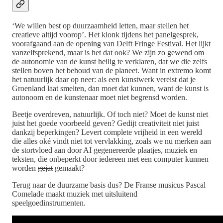
‘We willen best op duurzaamheid letten, maar stellen het
creatieve altijd voorop’. Het klonk tijdens het panelgesprek,
voorafgaand aan de opening van Delft Fringe Festival. Het lijkt
vanzelfsprekend, maar is het dat ook? We zijn zo gewend om
de autonomie van de kunst heilig te verklaren, dat we die zelfs
stellen boven het behoud van de planeet. Want in extremo komt
het natuurlijk daar op neer: als een kunstwerk vereist dat je
Groenland laat smelten, dan moet dat kunnen, want de kunst is
autonoom en de kunstenaar moet niet begrensd worden.
Beetje overdreven, natuurlijk. Of toch niet? Moet de kunst niet
juist het goede voorbeeld geven? Gedijt creativiteit niet juist
dankzij beperkingen? Levert complete vrijheid in een wereld
die alles oké vindt niet tot vervlakking, zoals we nu merken aan
de stortvloed aan door AI gegenereerde plaatjes, muziek en
teksten, die onbeperkt door iedereen met een computer kunnen
worden
gejat
gemaakt?
Terug naar de duurzame basis dus? De Franse musicus Pascal
Comelade maakt muziek met uitsluitend
speelgoedinstrumenten.