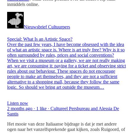
inmiddels online.
Nieuwsbrief Cultuurpers
Special: What Is an Artistic Space?
Over the past few years, I have become obsessed with the idea
of what an artistic space is. Where is art truly free? Why is it so
often surrounded by rules, prices and social conventions?
When we visit a museum or a gallery, we are not really making
art, we are consuming it: paying for a ticket and observing strict
rules about our behaviour. These spaces do not encourage
people to make art themselves, and they are not a sufficient
alternative to a shopping mall, because they follow the same
logic. So should we bring art outside the museum…
Listen now
2 months ago · 1 like · Cultureel Persbureau and Alessia De
Santis
Het mooie van deze Italiaanse bijdrage is dat je met andere
ogen naar het vanzelfsprekende gaat kijken, zoals Ruigoord, of