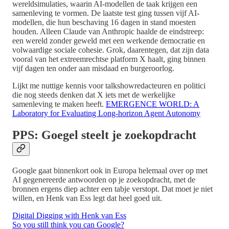
wereldsimulaties, waarin AI-modellen de taak krijgen een
samenleving te vormen. De laatste test ging tussen vijf AI-
modellen, die hun beschaving 16 dagen in stand moesten
houden. Alleen Claude van Anthropic haalde de eindstreep:
een wereld zonder geweld met een werkende democratie en
volwaardige sociale cohesie. Grok, daarentegen, dat zijn data
vooral van het extreemrechtse platform X haalt, ging binnen
vijf dagen ten onder aan misdaad en burgeroorlog.
Lijkt me nuttige kennis voor talkshowredacteuren en politici
die nog steeds denken dat X iets met de werkelijke
samenleving te maken heeft.
EMERGENCE WORLD: A
Laboratory for Evaluating Long-horizon Agent Autonomy
PPS: Goegel steelt je zoekopdracht
Google gaat binnenkort ook in Europa helemaal over op met
AI gegenereerde antwoorden op je zoekopdracht, met de
bronnen ergens diep achter een tabje verstopt. Dat moet je niet
willen, en Henk van Ess legt dat heel goed uit.
Digital Digging with Henk van Ess
So you still think you can Google?