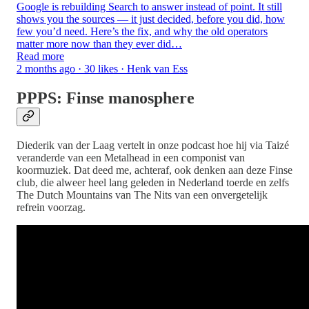
Google is rebuilding Search to answer instead of point. It still
shows you the sources — it just decided, before you did, how
few you’d need. Here’s the fix, and why the old operators
matter more now than they ever did…
Read more
2 months ago · 30 likes · Henk van Ess
PPPS: Finse manosphere
Diederik van der Laag vertelt in onze podcast hoe hij via Taizé
veranderde van een Metalhead in een componist van
koormuziek. Dat deed me, achteraf, ook denken aan deze Finse
club, die alweer heel lang geleden in Nederland toerde en zelfs
The Dutch Mountains van The Nits van een onvergetelijk
refrein voorzag.