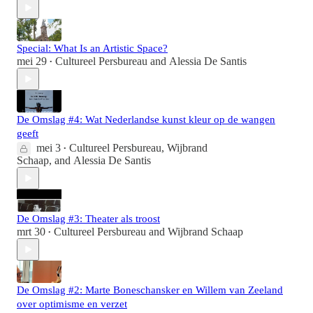
Special: What Is an Artistic Space?
mei 29
Cultureel Persbureau
and
Alessia De Santis
•
De Omslag #4: Wat Nederlandse kunst kleur op de wangen
geeft
mei 3
Cultureel Persbureau
,
Wijbrand
•
Schaap
, and
Alessia De Santis
De Omslag #3: Theater als troost
mrt 30
Cultureel Persbureau
and
Wijbrand Schaap
•
De Omslag #2: Marte Boneschansker en Willem van Zeeland
over optimisme en verzet