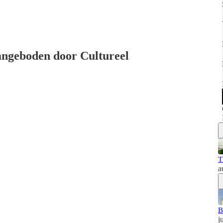
aangeboden door Cultureel
T
a
B
j