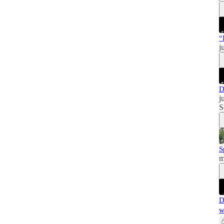
“
j
D
j
S
S
m
D
w