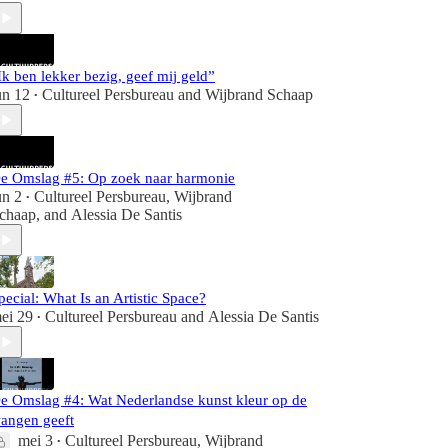
Ik ben lekker bezig, geef mij geld”
un 12
Cultureel Persbureau
and
Wijbrand Schaap
•
e Omslag #5: Op zoek naar harmonie
un 2
Cultureel Persbureau
,
Wijbrand
•
chaap
, and
Alessia De Santis
pecial: What Is an Artistic Space?
ei 29
Cultureel Persbureau
and
Alessia De Santis
•
e Omslag #4: Wat Nederlandse kunst kleur op de
angen geeft
mei 3
Cultureel Persbureau
,
Wijbrand
•