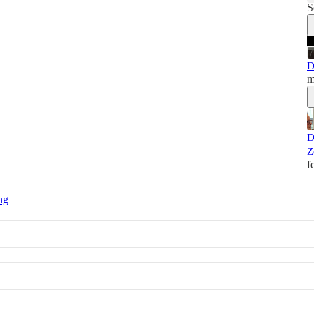
S
D
m
D
Z
f
ng