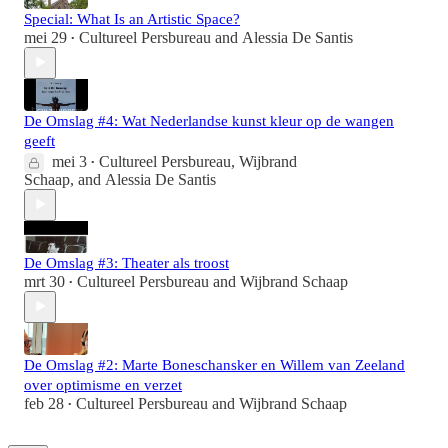
Special: What Is an Artistic Space?
mei 29
Cultureel Persbureau
and
Alessia De Santis
•
De Omslag #4: Wat Nederlandse kunst kleur op de wangen
geeft
mei 3
Cultureel Persbureau
,
Wijbrand
•
Schaap
, and
Alessia De Santis
De Omslag #3: Theater als troost
mrt 30
Cultureel Persbureau
and
Wijbrand Schaap
•
De Omslag #2: Marte Boneschansker en Willem van Zeeland
over optimisme en verzet
feb 28
Cultureel Persbureau
and
Wijbrand Schaap
•