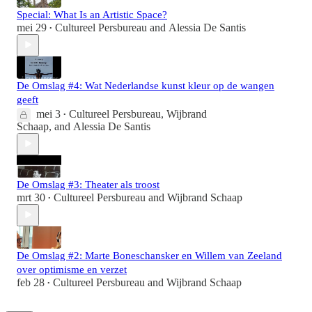
Special: What Is an Artistic Space?
mei 29
Cultureel Persbureau
and
Alessia De Santis
•
De Omslag #4: Wat Nederlandse kunst kleur op de wangen
geeft
mei 3
Cultureel Persbureau
,
Wijbrand
•
Schaap
, and
Alessia De Santis
De Omslag #3: Theater als troost
mrt 30
Cultureel Persbureau
and
Wijbrand Schaap
•
De Omslag #2: Marte Boneschansker en Willem van Zeeland
over optimisme en verzet
feb 28
Cultureel Persbureau
and
Wijbrand Schaap
•