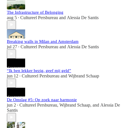
The Infrastructure of Belonging
aug 5
Cultureel Persbureau
and
Alessia De Santis
•
Breaking walls in Milan and Amsterdam
jul 27
Cultureel Persbureau
and
Alessia De Santis
•
“Ik ben lekker bezig, geef mij geld”
jun 12
Cultureel Persbureau
and
Wijbrand Schaap
•
De Omslag #5: Op zoek naar harmonie
jun 2
Cultureel Persbureau
,
Wijbrand Schaap
, and
Alessia De
•
Santis